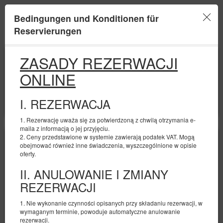
Bedingungen und Konditionen für
Menu
Reservierungen
ANFANG
ENDE
ZASADY REZERWACJI
07
08
AUGUST
AUGUST
ONLINE
2026
2026
ANZAHL DER PERSONEN
I. REZERWACJA
2
FILTER
1. Rezerwację uważa się za potwierdzoną z chwilą otrzymania e-
maila z informacją o jej przyjęciu.
2. Ceny przedstawione w systemie zawierają podatek VAT. Mogą
obejmować również inne świadczenia, wyszczególnione w opisie
oferty.
II. ANULOWANIE I ZMIANY
REZERWACJI
1. Nie wykonanie czynności opisanych przy składaniu rezerwacji, w
wymaganym terminie, powoduje automatyczne anulowanie
rezerwacji.