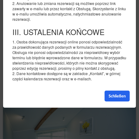
2. Anulowanie lub zmiana rezerwacji są możliwe poprzez link
zawarty w e-mailu lub przez kontakt z Obsługą. Skorzystanie z linku
Studio with a terrace
w e-mailu umożliwia automatyczne, natychmiastowe anulowanie
rezerwacji.
Verfügbare Nummer: 1
III. USTALENIA KOŃCOWE
2
2 Personen
Größe 32,00 m
1 Schlafzimmer
1 Doppelbett (Double)
1. Osoba dokonująca rezerwacji online ponosi odpowiedzialność
za prawidłowość danych podanych w formularzu rezerwacyjnym.
428,45 zł
Obsługa nie ponosi odpowiedzialności za nieprawidłowy wybór
2 Personen / 1 Nacht
terminu lub błędnie wprowadzone dane w formularzu. W przypadku
stwierdzenia nieprawidłowości, których nie można skorygować
poprzez edycję rezerwacji, prosimy o pilny kontakt z obsługą.
2. Dane kontaktowe dostępne są w zakładce „Kontakt”, w górnej
Teilen
Details
Verfügbarkeit prüfen
części kalendarza rezerwacji oraz w e-mailach.
Angebote zeigen
Schließen