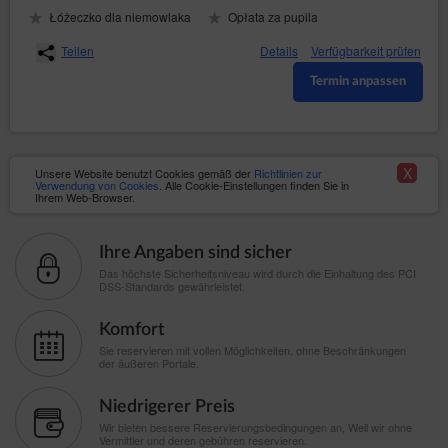
Łóżeczko dla niemowlaka
Opłata za pupila
Teilen
Details
Verfügbarkeit prüfen
Termin anpassen
X
Unsere Website benutzt Cookies gemäß der
Richtlinien zur
Verwendung von Cookies
. Alle Cookie-Einstellungen finden Sie in
Ihrem Web-Browser.
Ihre Angaben sind sicher
Das höchste Sicherheitsniveau wird durch die Einhaltung des PCI
DSS-Standards gewährleistet.
Komfort
Sie reservieren mit vollen Möglichkeiten, ohne Beschränkungen
der äußeren Portale.
Niedrigerer Preis
Wir bieten bessere Reservierungsbedingungen an, Weil wir ohne
Vermittler und deren gebühren reservieren.